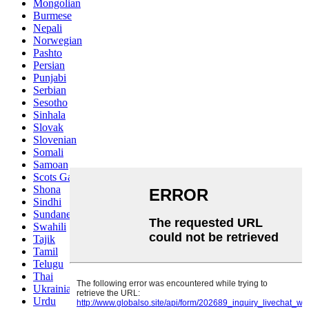
Mongolian
Burmese
Nepali
Norwegian
Pashto
Persian
Punjabi
Serbian
Sesotho
Sinhala
Slovak
Slovenian
Somali
Samoan
Scots Gaelic
Shona
Sindhi
Sundanese
Swahili
Tajik
Tamil
Telugu
Thai
Ukrainian
Urdu