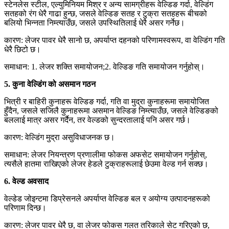
स्टेनलेस स्टील, एल्युमिनियम मिश्र र अन्य सामग्रीहरू वेल्डिङ गर्दा, वेल्डिंग
सतहको रंग धेरै गाढा हुन्छ, जसले वेल्डिङ सतह र टुक्रा सतहहरू बीचको
बलियो भिन्नता निम्त्याउँछ, जसले उपस्थितिलाई धेरै असर गर्नेछ।
कारण: लेजर पावर धेरै सानो छ, अपर्याप्त दहनको परिणामस्वरूप, वा वेल्डिंग गति
धेरै छिटो छ।
समाधान: 1. लेजर शक्ति समायोजन;2. वेल्डिङ गति समायोजन गर्नुहोस्।
5. कुना वेल्डिंग को असमान गठन
भित्री र बाहिरी कुनाहरू वेल्डिङ गर्दा, गति वा मुद्रा कुनाहरूमा समायोजित
हुँदैन, जसले सजिलै कुनाहरूमा असमान वेल्डिङ निम्त्याउँछ, जसले वेल्डिङको
बललाई मात्र असर गर्दैन, तर वेल्डको सुन्दरतालाई पनि असर गर्छ।
कारण: वेल्डिंग मुद्रा असुविधाजनक छ।
समाधान: लेजर नियन्त्रण प्रणालीमा फोकस अफसेट समायोजन गर्नुहोस्,
त्यसैले हातमा राखिएको लेजर हेडले टुक्राहरूलाई छेउमा वेल्ड गर्न सक्छ।
6. वेल्ड अवसाद
वेल्डेड जोइन्टमा डिप्रेसनले अपर्याप्त वेल्डिङ बल र अयोग्य उत्पादनहरूको
परिणाम दिन्छ।
कारण: लेजर पावर धेरै छ, वा लेजर फोकस गलत तरिकाले सेट गरिएको छ,